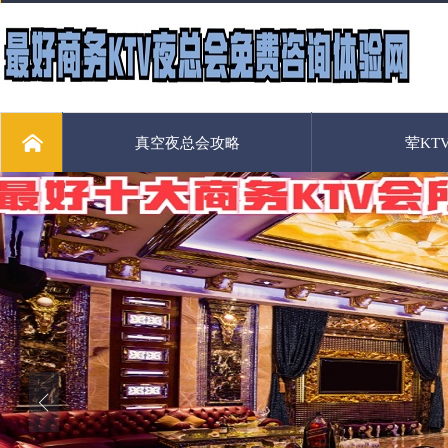
真空夜总会攻略
荤KT