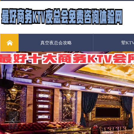
真空夜总会攻略
荤KT