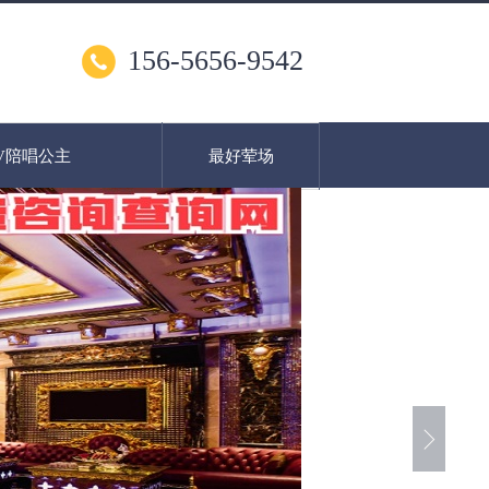
156-5656-9542
V陪唱公主
最好荤场