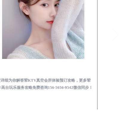
随州荤KTV真空夜总会服务体验预订必看攻略
文详细为你解答荤KTV真空会所体验预订攻略，更多荤
本文详细为你解答
V高台玩乐服务攻略免费咨询156-5656-9542微信同步！
总会荤的KTV素的区
步！