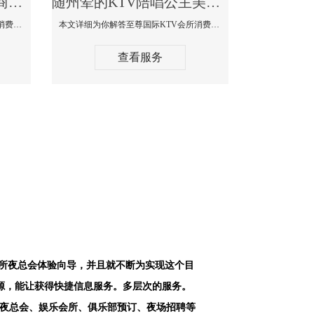
随州最好高端顶级高档商务KTV夜总会-天上人间KTV消费点评
随州荤的KTV陪唱公主美女哪家最多-至尊国际KTV会所消费价格
本文详细为你解答天上人间KTV会所消费价格点评，更多关于最好高端顶级高档商务KTV夜总会免费咨询156-5656-9542微信同步！
本文详细为你解答至尊国际KTV会所消费价格点评，更多关于荤的KTV陪唱公主美女哪家最多免费咨询156-5656-9542微信同步！
查看服务
会所夜总会体验向导，并且就不断为实现这个目
源，能让获得快捷信息服务。多层次的服务。
空夜总会、娱乐会所、俱乐部预订、夜场招聘等