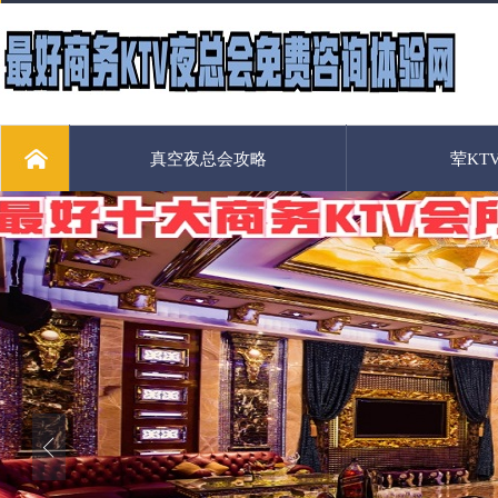
真空夜总会攻略
荤KT