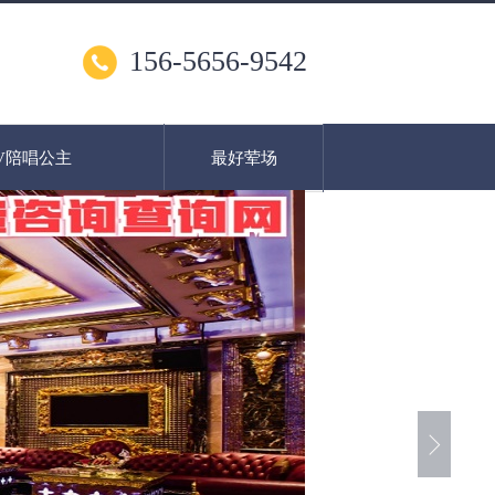
156-5656-9542
V陪唱公主
最好荤场