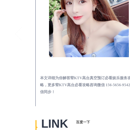
沁县夜总会荤的KTV素的区别在哪-夜场荤素真空玩法区别一览表
沁县荤KTV高台真空
览表，更多关于夜
本文详细为你解答荤KTV高台真空预订必看娱乐服务
656-9542微信同
略，更多荤KTV高台必看攻略咨询微信 156-5656-954
信同步！
LINK
百度一下