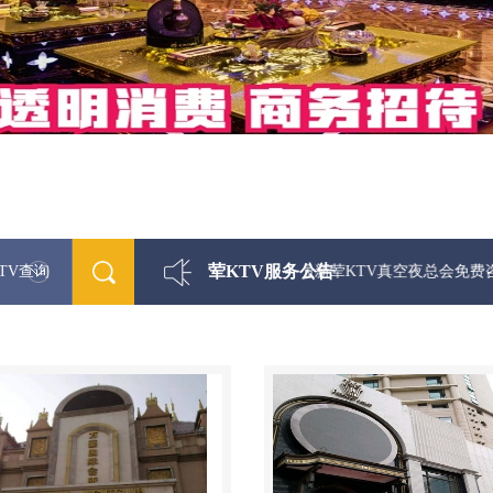
荤KTV服务公告
TV查询
最新荤KTV真空夜总会免费咨询156-5656