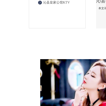
沁县皇家公馆KTV