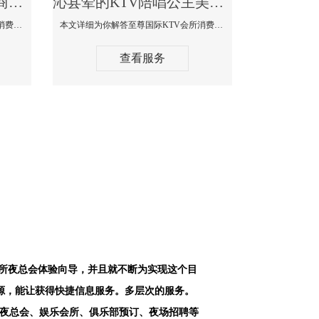
沁县最好高端顶级高档商务KTV夜总会-天上人间KTV消费点评
沁县荤的KTV陪唱公主美女哪家最多-至尊国际KTV会所消费价格
本文详细为你解答天上人间KTV会所消费价格点评，更多关于最好高端顶级高档商务KTV夜总会免费咨询156-5656-9542微信同步！
本文详细为你解答至尊国际KTV会所消费价格点评，更多关于荤的KTV陪唱公主美女哪家最多免费咨询156-5656-9542微信同步！
查看服务
会所夜总会体验向导，并且就不断为实现这个目
源，能让获得快捷信息服务。多层次的服务。
空夜总会、娱乐会所、俱乐部预订、夜场招聘等