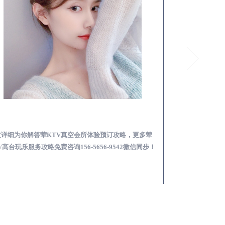
沁县荤KTV真空夜总会服务体验预订必看攻略
文详细为你解答荤KTV真空会所体验预订攻略，更多荤
本文详细为你解答
V高台玩乐服务攻略免费咨询156-5656-9542微信同步！
总会荤的KTV素的区
步！