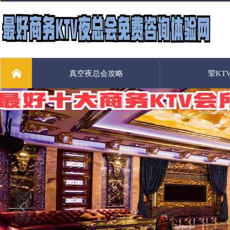
真空夜总会攻略
荤KT