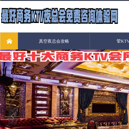
真空夜总会攻略
荤KT