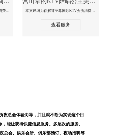
营山最好高端顶级高档商务KTV夜总会-天上人间KTV消费点评
营山荤的KTV陪唱公主美女哪家最多-至尊国际KTV会所消费价格
本文详细为你解答天上人间KTV会所消费价格点评，更多关于最好高端顶级高档商务KTV夜总会免费咨询156-5656-9542微信同步！
本文详细为你解答至尊国际KTV会所消费价格点评，更多关于荤的KTV陪唱公主美女哪家最多免费咨询156-5656-9542微信同步！
查看服务
会所夜总会体验向导，并且就不断为实现这个目
源，能让获得快捷信息服务。多层次的服务。
空夜总会、娱乐会所、俱乐部预订、夜场招聘等