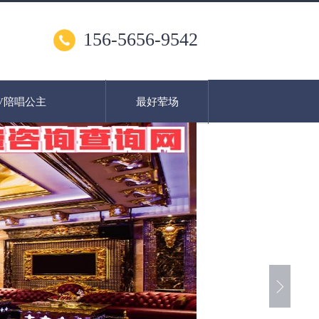
156-5656-9542
V陪唱公主
最好荤场