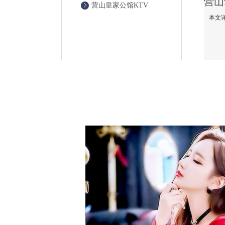
营山皇家公馆KTV