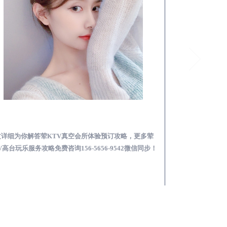
营山荤KTV真空夜总会服务体验预订必看攻略
文详细为你解答荤KTV真空会所体验预订攻略，更多荤
本文详细为你解答
V高台玩乐服务攻略免费咨询156-5656-9542微信同步！
总会荤的KTV素的区
步！