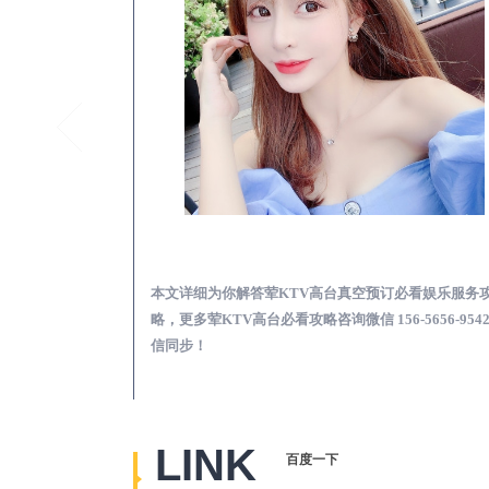
营山夜总会荤的KTV素的区别在哪-夜场荤素真空玩法区别一览表
营山荤KTV高台真空
览表，更多关于夜
本文详细为你解答荤KTV高台真空预订必看娱乐服务
656-9542微信同
略，更多荤KTV高台必看攻略咨询微信 156-5656-954
信同步！
LINK
百度一下