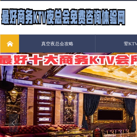
真空夜总会攻略
荤KT