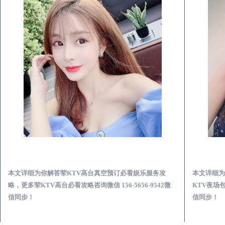
务攻略
三穗真空KTV夜场包含什么服务-荤KTV各种暗语的意思
本文详细为你解答荤KTV各种暗语的意思，更多关于真空
本文
微
KTV夜场包含什么服务免费咨询免费咨询156-5656-9542微
KTV
信同步！