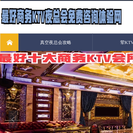
真空夜总会攻略
荤KT