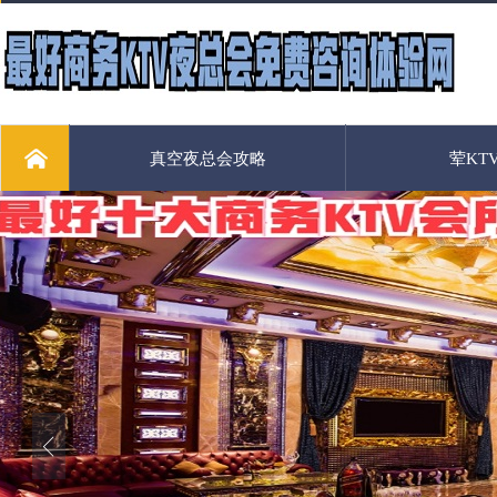
真空夜总会攻略
荤KT