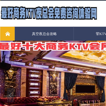
真空夜总会攻略
荤KT