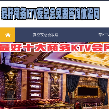
真空夜总会攻略
荤KT