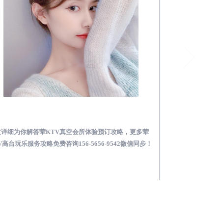
邹城荤KTV真空夜总会服务体验预订必看攻略
文详细为你解答荤KTV真空会所体验预订攻略，更多荤
本文详细为你解答
V高台玩乐服务攻略免费咨询156-5656-9542微信同步！
总会荤的KTV素的区
步！