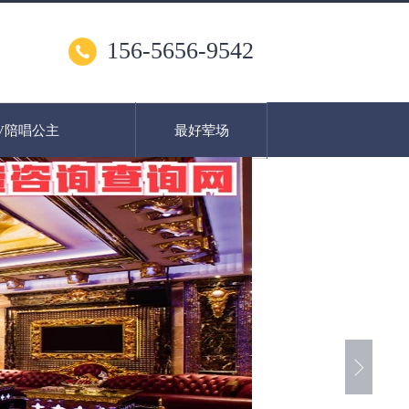
156-5656-9542
V陪唱公主
最好荤场