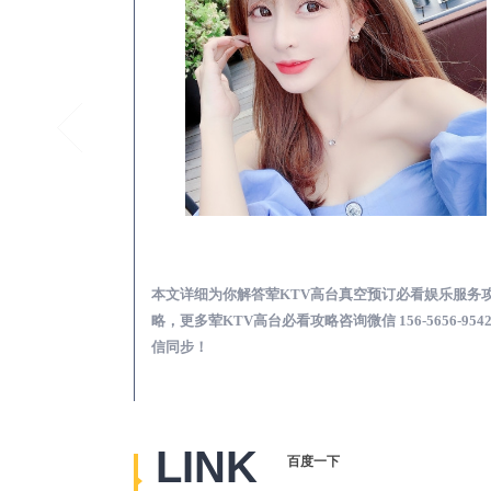
邹城夜总会荤的KTV素的区别在哪-夜场荤素真空玩法区别一览表
邹城荤KTV高台真空
览表，更多关于夜
本文详细为你解答荤KTV高台真空预订必看娱乐服务
656-9542微信同
略，更多荤KTV高台必看攻略咨询微信 156-5656-954
信同步！
LINK
百度一下