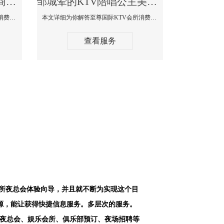
邹城最好高端顶级高档商务KTV夜总会-天上人间KTV消费点评
邹城荤的KTV陪唱公主美女哪家最多-至尊国际KTV会所消费价格
本文详细为你解答天上人间KTV会所消费价格点评，更多关于最好高端顶级高档商务KTV夜总会免费咨询156-5656-9542微信同步！
本文详细为你解答至尊国际KTV会所消费价格点评，更多关于荤的KTV陪唱公主美女哪家最多免费咨询156-5656-9542微信同步！
查看服务
会所夜总会体验向导，并且就不断为实现这个目
源，能让获得快捷信息服务。多层次的服务。
空夜总会、娱乐会所、俱乐部预订、夜场招聘等