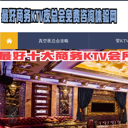
真空夜总会攻略
荤KT