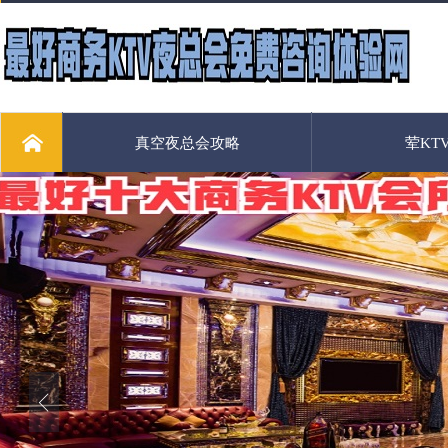
真空夜总会攻略
荤KT