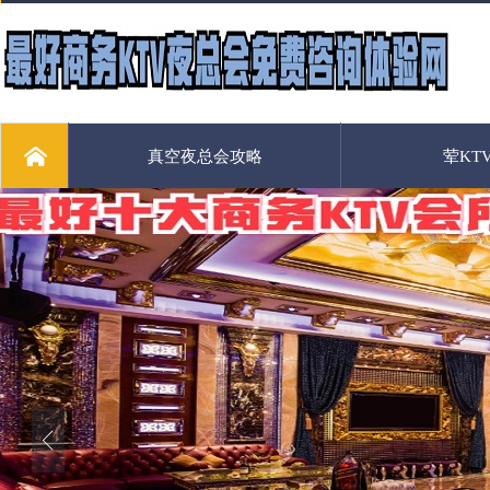
真空夜总会攻略
荤KT