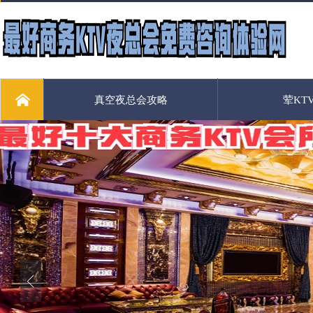
真空夜总会攻略
荤KT