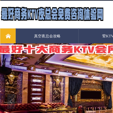
真空夜总会攻略
荤KT