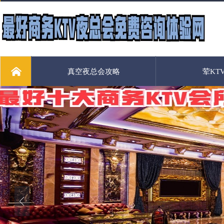
真空夜总会攻略
荤KT