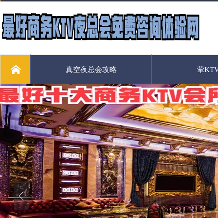
真空夜总会攻略
荤KT