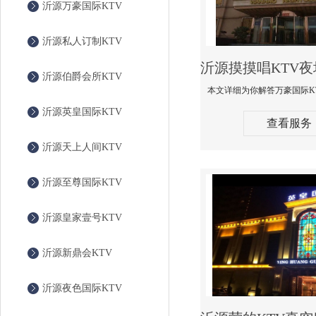
沂源万豪国际KTV
沂源私人订制KTV
沂源伯爵会所KTV
沂源英皇国际KTV
查看服务
沂源天上人间KTV
沂源至尊国际KTV
沂源皇家壹号KTV
沂源新鼎会KTV
沂源夜色国际KTV