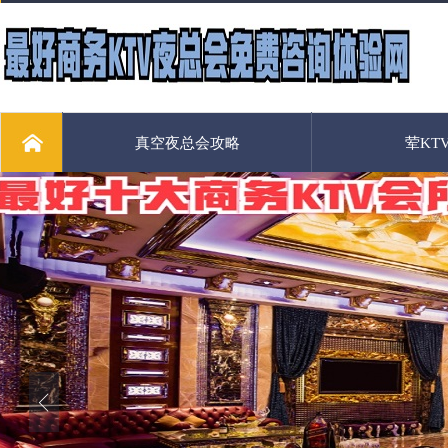
真空夜总会攻略
荤KT