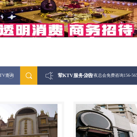
荤KTV服务公告
TV查询
最新荤KTV真空夜总会免费咨询156-5656-9542微