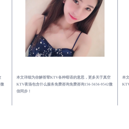
KTV夜场包含什么服务-荤KTV各种暗语的意思
昭通荤KTV真空夜总会服务体验预订必看攻略
真空
本文详细为你解答荤KTV真空会所体验预订攻略，更多荤
本
42微
KTV高台玩乐服务攻略免费咨询156-5656-9542微信同步！
总会
步