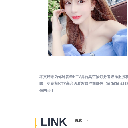
昭通荤KTV高台真空预订必看娱乐服务攻略
昭通真空
必看娱乐服务攻
本文详细为你解答荤KTV各种暗语的意思，更多关于
5656-9542微
KTV夜场包含什么服务免费咨询免费咨询156-5656-95
信同步！
LINK
百度一下