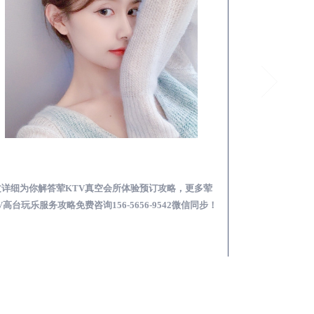
昭通夜总会荤的KTV素的区别在哪-夜场荤素真空玩法区别一览表
文详细为你解答夜场荤素真空区别一览表，更多关于夜
本文详细为你解答
荤的KTV素的区别在哪免费咨询156-5656-9542微信同
略，更多荤KTV高台
！
信同步！