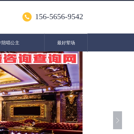
156-5656-9542
V陪唱公主
最好荤场