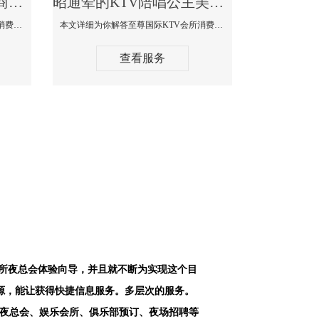
昭通最好高端顶级高档商务KTV夜总会-天上人间KTV消费点评
昭通荤的KTV陪唱公主美女哪家最多-至尊国际KTV会所消费价格
本文详细为你解答天上人间KTV会所消费价格点评，更多关于最好高端顶级高档商务KTV夜总会免费咨询156-5656-9542微信同步！
本文详细为你解答至尊国际KTV会所消费价格点评，更多关于荤的KTV陪唱公主美女哪家最多免费咨询156-5656-9542微信同步！
查看服务
会所夜总会体验向导，并且就不断为实现这个目
源，能让获得快捷信息服务。多层次的服务。
空夜总会、娱乐会所、俱乐部预订、夜场招聘等