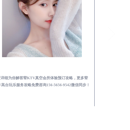
无棣荤KTV真空夜总会服务体验预订必看攻略
真空会所体验预订攻略，更多荤
本文详细为你解答夜场荤素真空区别一
询156-5656-9542微信同步！
总会荤的KTV素的区别在哪免费咨询156-5
步！