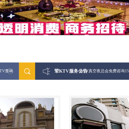
荤KTV服务公告
TV查询
最新荤KTV真空夜总会免费咨询156-5656-954