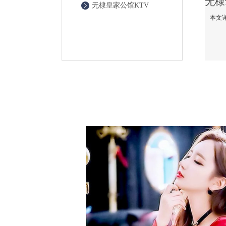
无棣皇家公馆KTV