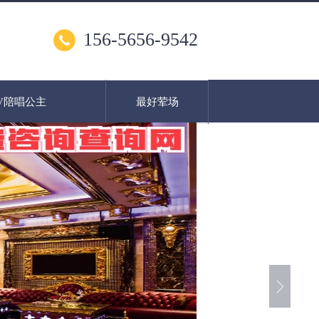
156-5656-9542
V陪唱公主
最好荤场