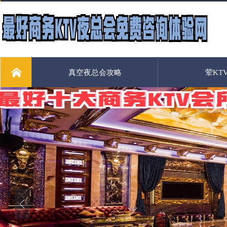
真空夜总会攻略
荤KT